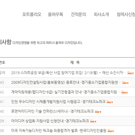
번호
제 목
공지
2019 스마트공장 보급/확산 사업 참여기업 모집! 2/18(월) ~ 예산 소진시까…
43
2009디자인컨설팅사업(홍보동영상) 종료안내 -경기중소기업종합지원센…
42
계약직원채용(웹디자인-6급) 실기전형결과 안내 -경기중소기업종합지원…
41
인천 우수디자인 시제품개발지원사업 시행공고 -경기테크노파크
40
표면처리디자인 기술 컨퍼런스(세미나) -경기테크노파크
39
아이디어 상업화 지원사업 신청안내 -경기테크노파크
38
미국 지속가능디자인 워크숍 최종합격자 발표 -한국디자인진흥원