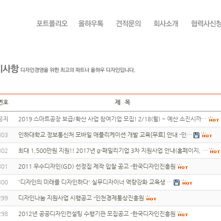
번호
제 목
공지
2019 스마트공장 보급/확산 사업 참여기업 모집! 2/18(월) ~ 예산 소진시까…
303
인하대학교 정보통신처 모바일 애플리케이션 개발 교육[무료] 안내 -인…
302
최대 1,500만원 지원!! 2017년 g-패밀리기업 3차 지원사업 안내(홈페이지, …
301
2011 우수디자인(GD) 선정집 제작 입찰 공고 -한국디자인진흥원
300
'디자인의 미래를 디자인하다' 실무디자이너 역량강화 교육생 …
299
디자인나눔 지원사업 시행공고 -인천경제통상진흥원
298
2012년 공공디자인컨설팅 수행기관 모집공고 -한국디자인진흥원