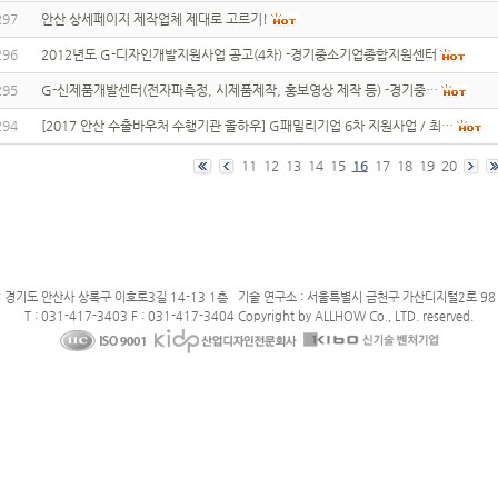
297
안산 상세페이지 제작업체 제대로 고르기!
296
2012년도 G-디자인개발지원사업 공고(4차) -경기중소기업종합지원센터
295
G-신제품개발센터(전자파측정, 시제품제작, 홍보영상 제작 등) -경기중…
294
[2017 안산 수출바우처 수행기관 올하우] G패밀리기업 6차 지원사업 / 최…
11
12
13
14
15
16
17
18
19
20
: 경기도 안산사 상록구 이호로3길 14-13 1층 기술 연구소 : 서울특별시 금천구 가산디지털2로 98 
T : 031-417-3403 F : 031-417-3404 Copyright by ALLHOW Co., LTD. reserved.