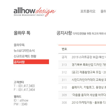
번호
공지
2019 스마트공장 보급/확산 
313
경기북부 특화산업 디자인 개
312
[공고] 제품촬영교육 모집 -
311
시민디자인아카데미 교육생 
310
홈페이지, 카탈로그, 동영상 최대
309
'마음을 움직여 세상을 바꾸다
308
2010 마케팅지원 - 홍보용