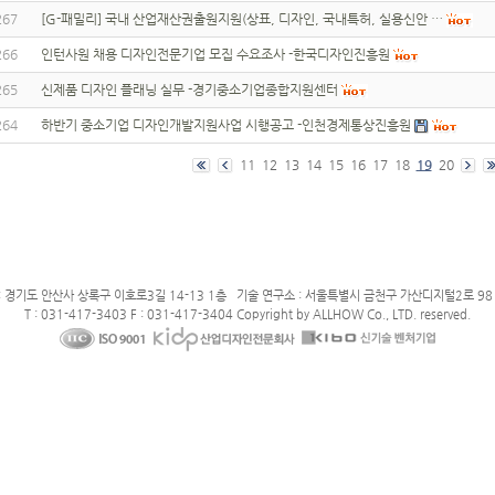
267
[G-패밀리] 국내 산업재산권출원지원(상표, 디자인, 국내특허, 실용신안 …
266
인턴사원 채용 디자인전문기업 모집 수요조사 -한국디자인진흥원
265
신제품 디자인 플래닝 실무 -경기중소기업종합지원센터
264
하반기 중소기업 디자인개발지원사업 시행공고 -인천경제통상진흥원
11
12
13
14
15
16
17
18
19
20
: 경기도 안산사 상록구 이호로3길 14-13 1층 기술 연구소 : 서울특별시 금천구 가산디지털2로 98 
T : 031-417-3403 F : 031-417-3404 Copyright by ALLHOW Co., LTD. reserved.