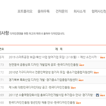
번호
제 목
공지
2019 스마트공장 보급/확산 사업 참여기업 모집! 2/18(월) ~ 예산 소진시까…
273
천연염색 공동상표 디자인 개발업체 공모 -한국디자인진흥원
272
2010년 가구디자이너 전문인력양성 참가자 모집 -중소기업종합지원센터
271
경기북부 특화산업 디자인 개발 -경기중소기업종합지원센터
270
제14회 대한민국디자인대상 공고 -한국디자인진흥원
269
2011년 수출역량강화사업 홍보디자인개발사업 추가접수 안내 -경기지방…
268
한국디자인진흥원 청년인턴 채용 안내 -한국디자인진흥원