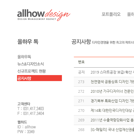
번호
공지
2019 스마트공장 보급/확산 
273
천연염색 공동상표 디자인 개
272
2010년 가구디자이너 전문
271
경기북부 특화산업 디자인 개
270
제14회 대한민국디자인대상 
269
2011년 수출역량강화사업 
268
[G-패밀리] 국내 산업재산권