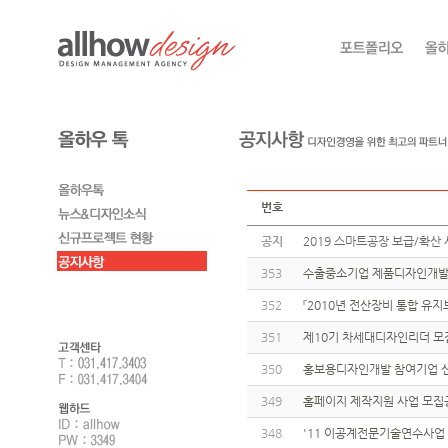
번호
공지
2019 스마트공장 보급/확산 
353
수출중소기업 제품디자인개발지
352
『2010년 전산장비 통합 유
351
제10기 차세대디자인리더 모
350
홍보용디자인개발 참여기업 신
349
홈페이지 제작지원 사업 모집
348
'11 이공계전문기술연수사업 (