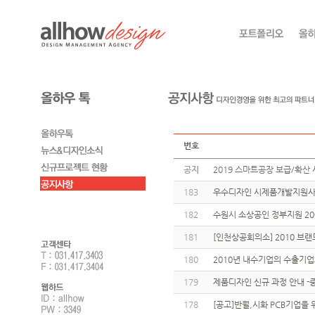
번호
공지
2019 스마트공장 보급/확산 
183
우수디자인 시제품개발지원사
182
수원시 소상공인 정부지원 200만
181
[인천상공회의소] 2010 브
180
2010년 내수기업의 수출기
179
제품디자인 신규 과정 안내 
178
[공고]반월,시화 PCB기업을