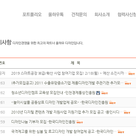
번호
제 목
공지
2019 스마트공장 보급/확산 사업 참여기업 모집! 2/18(월) ~ 예산 소진시까…
263
(추가모집공고) 2011 수출유망중소기업 제품디자인개발 주관기관 추가모…
262
청소년디자인캠프 교육생 모집안내 -인천경제통상진흥원
261
˂놀이시설물 공동상표 디자인 개발업체 공모˃ -한국디자인진흥원
260
2010년 디지털 콘텐츠 개발 지원사업 지원기업 추가 모집 공고 -용인시디…
259
디자인나눔 기부자 모집 -한국디자인진흥원
258
국격제고를 위한 심볼 및 로고디자인 개발 참여업체 공고 -한국디자인…