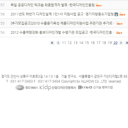
257
독일 공공디자인 워크숍 최종합격자 발표 -한국디자인진흥원
256
2011년도 하반기 디자인설계 1인1사 지원사업 공고 -경기지방중소기업청
255
[추가모집공고]2010 수출중기육성 제품디자인지원사업 주관기관 추가모…
254
2012 수출역량강화 홍보디자인개발 수행기관 모집공고 -한국디자인진흥…
11
12
13
14
15
16
17
18
19
20
: 경기도 안산사 상록구 이호로3길 14-13 1층 기술 연구소 : 서울특별시 금천구 가산디지털2로 98 
T : 031-417-3403 F : 031-417-3404 Copyright by ALLHOW Co., LTD. reserved.