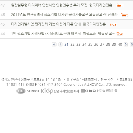
147
현장실무형 디자이너 양성사업 인턴연수생 추가 모집 -한국디자인진흥…
146
2011년도 인천광역시 중소기업 디자인 국제기술교류 모집공고 -인천경제…
145
디자인개발사업 평가관리 기능 이관에 따른 안내 -한국디자인진흥…
144
1인 창조기업 지원사업 (지식서비스 구매 바우처, 이행보증, 맞춤형 교…
31
32
33
34
35
36
37
38
39
40
: 경기도 안산사 상록구 이호로3길 14-13 1층 기술 연구소 : 서울특별시 금천구 가산디지털2로 98 
T : 031-417-3403 F : 031-417-3404 Copyright by ALLHOW Co., LTD. reserved.