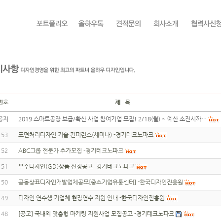
번호
제 목
공지
2019 스마트공장 보급/확산 사업 참여기업 모집! 2/18(월) ~ 예산 소진시까…
153
표면처리디자인 기술 컨퍼런스(세미나) -경기테크노파크
152
ABC그룹 전문가 추가모집 -경기테크노파크
151
우수디자인(GD)상품 선정공고 -경기테크노파크
150
공동상표디자인개발업체공모[중소기업유통센터] -한국디자인진흥원
149
디자인 연수생 기업체 현장연수 지원 안내 -한국디자인진흥원
148
[공고] 국내외 맞춤형 마케팅 지원사업 모집공고 -경기테크노파크