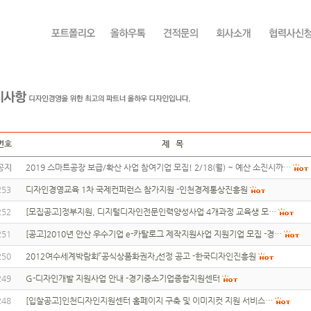
번호
제 목
공지
2019 스마트공장 보급/확산 사업 참여기업 모집! 2/18(월) ~ 예산 소진시까…
253
디자인경영교육 1차 국제컨퍼런스 참가지원 -인천경제통상진흥원
252
[모집공고]정부지원, 디지털디자인전문인력양성사업 4개과정 교육생 모…
251
[공고]2010년 안산 우수기업 e-카탈로그 제작지원사업 지원기업 모집 -경…
250
2012여수세계박람회「공식상품화권자」선정 공고 -한국디자인진흥원
249
G-디자인개발 지원사업 안내 -경기중소기업종합지원센터
248
[입찰공고]인천디자인지원센터 홈페이지 구축 및 이미지컷 지원 서비스…