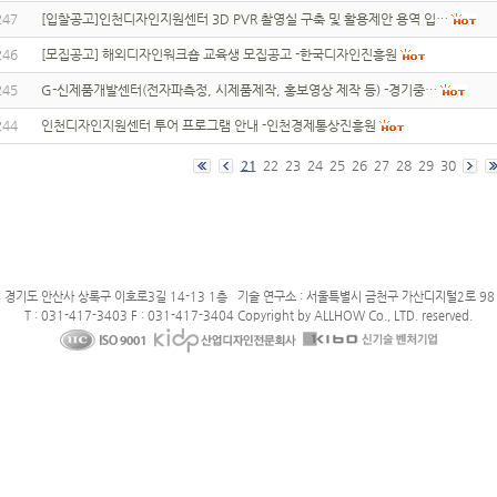
247
[입찰공고]인천디자인지원센터 3D PVR 촬영실 구축 및 활용제안 용역 입…
246
[모집공고] 해외디자인워크숍 교육생 모집공고 -한국디자인진흥원
245
G-신제품개발센터(전자파측정, 시제품제작, 홍보영상 제작 등) -경기중…
244
인천디자인지원센터 투어 프로그램 안내 -인천경제통상진흥원
21
22
23
24
25
26
27
28
29
30
: 경기도 안산사 상록구 이호로3길 14-13 1층 기술 연구소 : 서울특별시 금천구 가산디지털2로 98 
T : 031-417-3403 F : 031-417-3404 Copyright by ALLHOW Co., LTD. reserved.