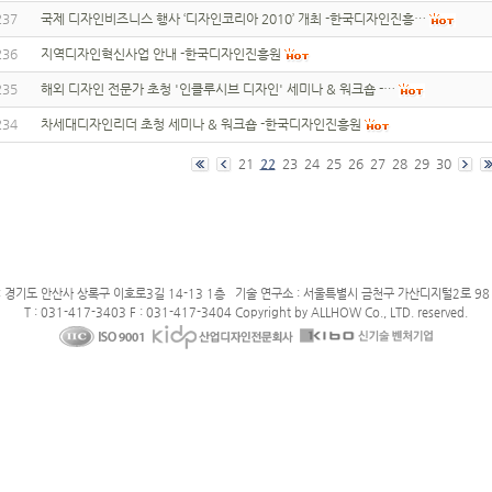
237
국제 디자인비즈니스 행사 ‘디자인코리아 2010’ 개최 -한국디자인진흥…
236
지역디자인혁신사업 안내 -한국디자인진흥원
235
해외 디자인 전문가 초청 '인클루시브 디자인' 세미나 & 워크숍 -…
234
차세대디자인리더 초청 세미나 & 워크숍 -한국디자인진흥원
21
22
23
24
25
26
27
28
29
30
: 경기도 안산사 상록구 이호로3길 14-13 1층 기술 연구소 : 서울특별시 금천구 가산디지털2로 98 
T : 031-417-3403 F : 031-417-3404 Copyright by ALLHOW Co., LTD. reserved.