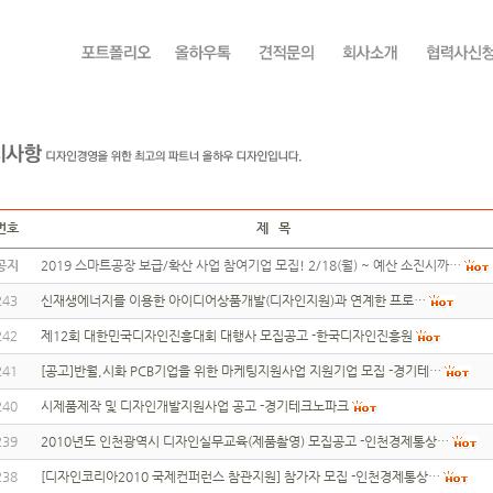
번호
제 목
공지
2019 스마트공장 보급/확산 사업 참여기업 모집! 2/18(월) ~ 예산 소진시까…
243
신재생에너지를 이용한 아이디어상품개발(디자인지원)과 연계한 프로…
242
제12회 대한민국디자인진흥대회 대행사 모집공고 -한국디자인진흥원
241
[공고]반월,시화 PCB기업을 위한 마케팅지원사업 지원기업 모집 -경기테…
240
시제품제작 및 디자인개발지원사업 공고 -경기테크노파크
239
2010년도 인천광역시 디자인실무교육(제품촬영) 모집공고 -인천경제통상…
238
[디자인코리아2010 국제컨퍼런스 참관지원] 참가자 모집 -인천경제통상…