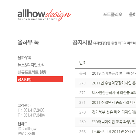
번호
공지
2019 스마트공장 보급/확산 
273
2011년 수출역량강화사업 
272
디자인전문회사 해외진출 교육
271
2011 산업단지 중소기업 
270
경기북부 섬유·피혁 디자인개
269
『3D애니메이션 교육 과정』 및
268
[무료세미나] 2011년 온라