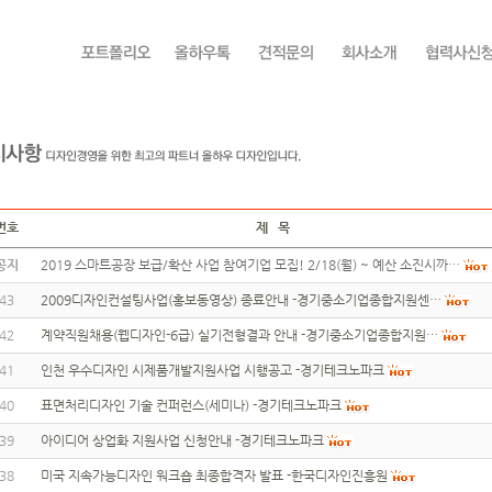
번호
제 목
공지
2019 스마트공장 보급/확산 사업 참여기업 모집! 2/18(월) ~ 예산 소진시까…
43
2009디자인컨설팅사업(홍보동영상) 종료안내 -경기중소기업종합지원센…
42
계약직원채용(웹디자인-6급) 실기전형결과 안내 -경기중소기업종합지원…
41
인천 우수디자인 시제품개발지원사업 시행공고 -경기테크노파크
40
표면처리디자인 기술 컨퍼런스(세미나) -경기테크노파크
39
아이디어 상업화 지원사업 신청안내 -경기테크노파크
38
미국 지속가능디자인 워크숍 최종합격자 발표 -한국디자인진흥원