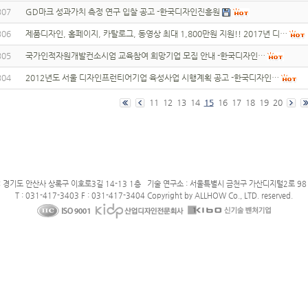
307
GD마크 성과가치 측정 연구 입찰 공고 -한국디자인진흥원
306
제품디자인, 홈페이지, 카탈로그, 동영상 최대 1,800만원 지원!! 2017년 디…
305
국가인적자원개발컨소시엄 교육참여 희망기업 모집 안내 -한국디자인…
304
2012년도 서울 디자인프런티어기업 육성사업 시행계획 공고 -한국디자인…
11
12
13
14
15
16
17
18
19
20
: 경기도 안산사 상록구 이호로3길 14-13 1층 기술 연구소 : 서울특별시 금천구 가산디지털2로 98 
T : 031-417-3403 F : 031-417-3404 Copyright by ALLHOW Co., LTD. reserved.