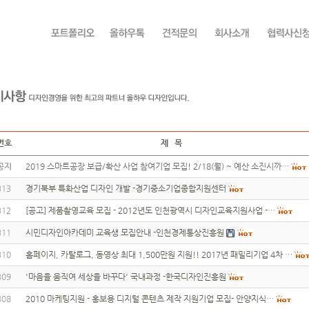
번호
제 목
공지
2019 스마트공장 보급/확산 사업 참여기업 모집! 2/18(월) ~ 예산 소진시까…
313
경기북부 특화산업 디자인 개발 -경기중소기업종합지원센터
312
[공고] 제품촬영교육 모집 - 2012년도 인천광역시 디자인교육지원사업 -…
311
시민디자인아카데미 교육생 모집안내 -인천경제통상진흥원
310
홈페이지, 카탈로그, 동영상 최대 1,500만원 지원!! 2017년 패밀리기업 4차 …
309
'마음을 움직여 세상을 바꾸다' 국내과정 -한국디자인진흥원
308
2010 마케팅지원 - 홍보용 디지털 콘텐츠 제작 지원기업 모집- 안양지식…