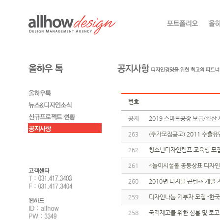
번호
공지
2019 스마트공장 보급/확산 
263
(추가모집공고) 2011 수
262
청소년디자인캠프 교육생 모
261
˂놀이시설물 공동상표 디자인
260
2010년 디지털 콘텐츠 개발
259
디자인나눔 기부자 모집 -한
258
국격제고를 위한 심볼 및 로