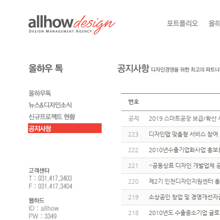
번호
공지
2019 스마트공장 보급/확산 
223
디자인맵 맞춤형 서비스 참여 
222
2010년수출기업화사업 홍
221
˂공동상표 디자인 개발업체 
220
제2기 인천디자인지원센터 
219
소상공인 창업 및 경영개선자
218
2010년도 수출중소기업 글