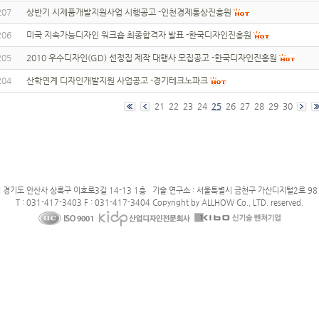
207
상반기 시제품개발지원사업 시행공고 -인천경제통상진흥원
206
미국 지속가능디자인 워크숍 최종합격자 발표 -한국디자인진흥원
205
2010 우수디자인(GD) 선정집 제작 대행사 모집공고 -한국디자인진흥원
204
산학연계 디자인개발지원 사업공고 -경기테크노파크
21
22
23
24
25
26
27
28
29
30
: 경기도 안산사 상록구 이호로3길 14-13 1층 기술 연구소 : 서울특별시 금천구 가산디지털2로 98 
T : 031-417-3403 F : 031-417-3404 Copyright by ALLHOW Co., LTD. reserved.