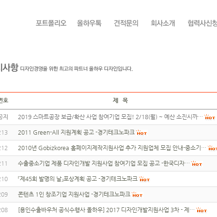
번호
제 목
공지
2019 스마트공장 보급/확산 사업 참여기업 모집! 2/18(월) ~ 예산 소진시까…
213
2011 Green-All 지원계획 공고 -경기테크노파크
212
2010년 Gobizkorea 홈페이지제작지원사업 추가 지원업체 모집 안내-중소기…
211
수출중소기업 제품 디자인개발 지원사업 참여기업 모집 공고 -한국디자…
210
『제45회 발명의 날』포상계획 공고 -경기테크노파크
209
콘텐츠 1인 창조기업 지원사업 -경기테크노파크
208
[용인수출바우처 공식수행사 올하우] 2017 디자인개발지원사업 3차 - 제…