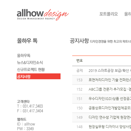
번호
공지
2019 스마트공장 보급/확산 
153
표면처리디자인 기술 컨퍼런스
152
ABC그룹 전문가 추가모집 
151
우수디자인(GD)상품 선정공
150
공동상표디자인개발업체공모[
149
디자인 연수생 기업체 현장연
148
현장실무형 디자이너 양성사업