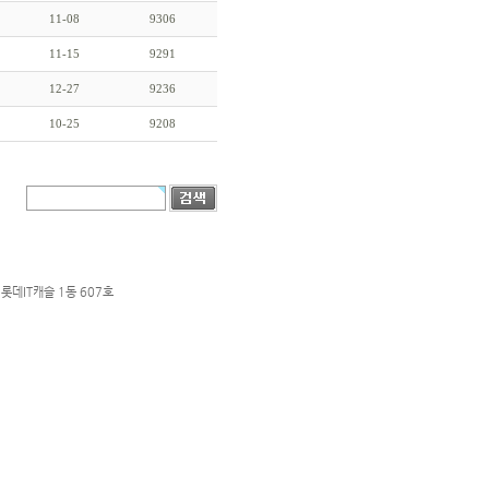
11-08
9306
11-15
9291
12-27
9236
10-25
9208
롯데IT캐슬 1동 607호