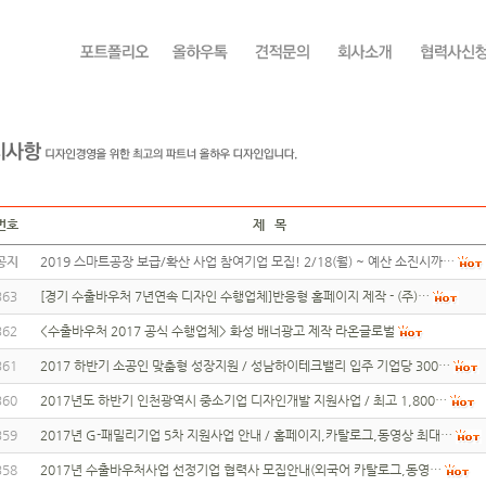
번호
제 목
공지
2019 스마트공장 보급/확산 사업 참여기업 모집! 2/18(월) ~ 예산 소진시까…
363
[경기 수출바우처 7년연속 디자인 수행업체]반응형 홈페이지 제작 - (주)…
362
<수출바우처 2017 공식 수행업체> 화성 배너광고 제작 라온글로벌
361
2017 하반기 소공인 맞춤형 성장지원 / 성남하이테크밸리 입주 기업당 300…
360
2017년도 하반기 인천광역시 중소기업 디자인개발 지원사업 / 최고 1,800…
359
2017년 G-패밀리기업 5차 지원사업 안내 / 홈페이지,카탈로그,동영상 최대…
358
2017년 수출바우처사업 선정기업 협력사 모집안내(외국어 카탈로그,동영…