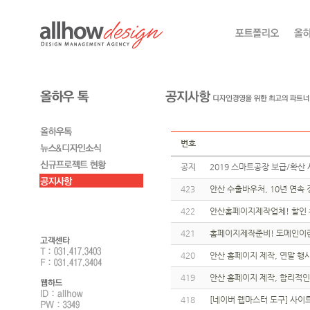
번호
공지
2019 스마트공장 보급/확산 
423
안산 수출바우처, 10년 연속
422
안산홈페이지제작업체! 할인 
421
홈페이지제작준비! 도메인이란
420
안산 홈페이지 제작, 연말 행사
419
안산 홈페이지 제작, 합리적인
418
[네이버 웹마스터 도구] 사이