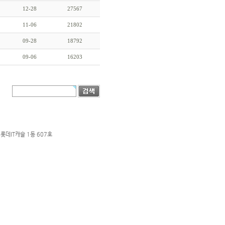
12-28
27567
11-06
21802
09-28
18792
09-06
16203
롯데IT캐슬 1동 607호