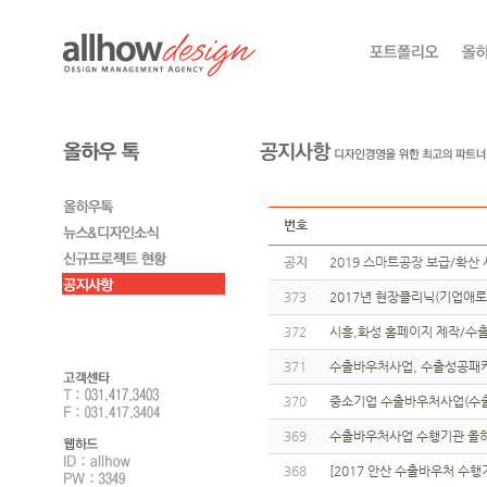
번호
공지
2019 스마트공장 보급/확산 
373
2017년 현장클리닉(기업애로
372
시흥,화성 홈페이지 제작/수출
371
수출바우처사업, 수출성공패키
370
중소기업 수출바우처사업(수출
369
수출바우처사업 수행기관 올하
368
[2017 안산 수출바우처 수행