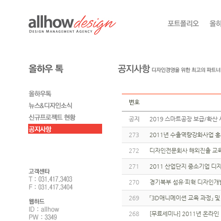
번호
공지
2019 스마트공장 보급/확산 
273
2011년 수출역량강화사업 
272
디자인전문회사 해외진출 교육
271
2011 산업단지 중소기업 
270
경기북부 섬유·피혁 디자인개
269
『3D애니메이션 교육 과정』 및
268
[무료세미나] 2011년 온라