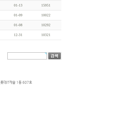
01-13
15951
01-09
10022
01-08
10292
12-31
10321
롯데IT캐슬 1동 607호