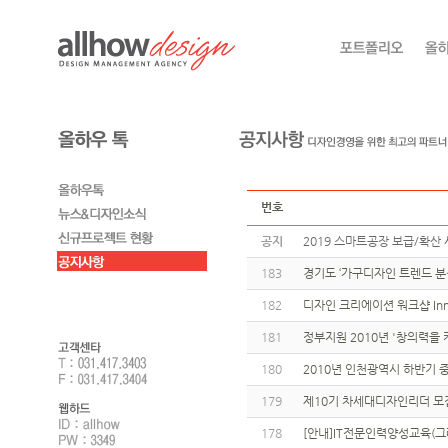
번호
공지
2019 스마트공장 보급/확산 
183
경기도 ‘가구디자인 트렌드 분
182
디자인 크리에이션 워크샵 Innova
181
정부지원 2010년 '창의력을 
180
2010년 인천광역시 하반기
179
제10기 차세대디자인리더 모
178
[안내]IT전문인력양성교육(그