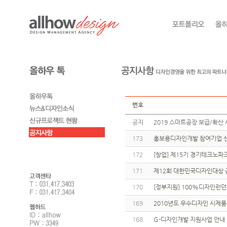
번호
공지
2019 스마트공장 보급/확산 
173
홍보용디자인개발 참여기업 신
172
[창업] 제15기 경기테크노파
171
제12회 대한민국디자인대상 
170
[정부지원] 100%디자인런
169
2010년도 우수디자인 시제
168
G-디자인개발 지원사업 안내