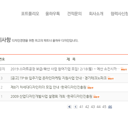
번호
제 목
공지
2019 스마트공장 보급/확산 사업 참여기업 모집! 2/18(월) ~ 예산 소진시까…
3
[공고] TP-BI 입주기업 온라인마케팅 지원사업 안내 - 경기테크노파크
2
제8기 차세대디자인리더 모집 안내 -한국디자인진흥원
1
2009 산업디자인개발사업 설명회 개최 -한국디자인진흥원
41
42
43
44
45
46