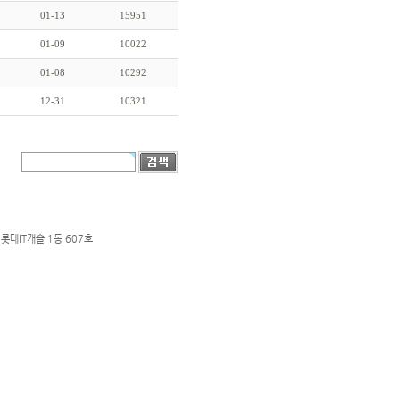
01-13
15951
01-09
10022
01-08
10292
12-31
10321
롯데IT캐슬 1동 607호