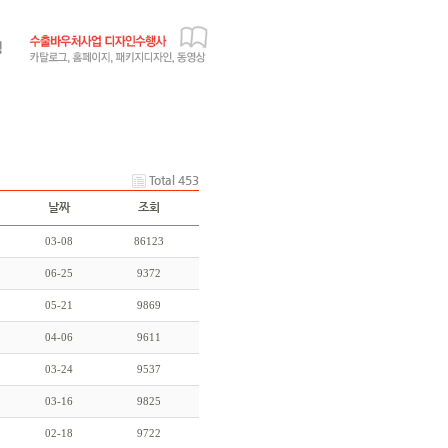
Total 453
날짜
조회
03-08
86123
06-25
9372
05-21
9869
04-06
9611
03-24
9537
03-16
9825
02-18
9722