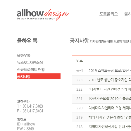
번호
공지
2019 스마트공장 보급/확산 
223
2011년도 상반기 중소기업
222
'디지털 디자인 컨버전스의 미
221
[주관기관모집]2010 수출
220
차세대디자인리더 초청 세미나
219
해외 디자인 전문가 초청 '인클
218
지역디자인혁신사업 안내 -