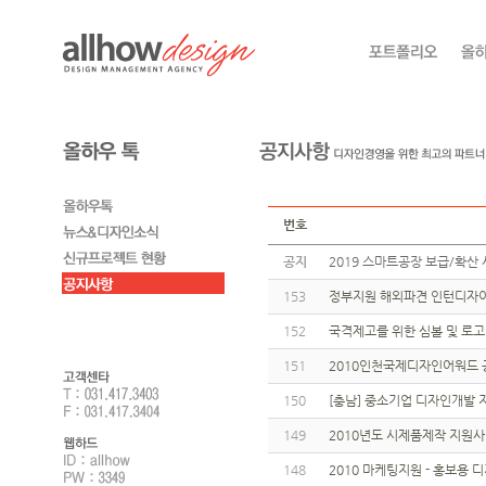
번호
공지
2019 스마트공장 보급/확산 
153
정부지원 해외파견 인턴디자이
152
국격제고를 위한 심볼 및 로
151
2010인천국제디자인어워드 
150
[충남] 중소기업 디자인개발
149
2010년도 시제품제작 지원
148
2010 마케팅지원 - 홍보용