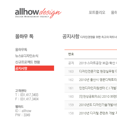
번호
공지
2019 스마트공장 보급/확산 
163
디자인전문기업 현장실무형 디
162
2010년 울산시 영문디렉토
161
인천디자인지원센터 C.I 개
160
[인천상공회의소] 2010 브
159
2010년도 디자인기술개발사
158
2010년 디지털 콘텐츠 개발