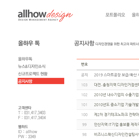
번호
공지
2019 스마트공장 보급/확산 
103
대전․충청지역 디자인거점센터
102
2010년 내수기업의 수출기
101
2010년도 중소기업 기술개발
100
제2차 경기테크노파크 전략마
99
안산지역 IT기업 홍보물 제작
98
비즈니스혁신디자인컨설팅사업