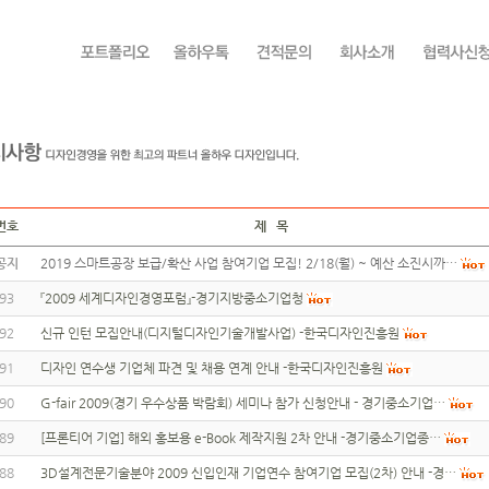
번호
제 목
공지
2019 스마트공장 보급/확산 사업 참여기업 모집! 2/18(월) ~ 예산 소진시까…
93
『2009 세계디자인경영포럼』-경기지방중소기업청
92
신규 인턴 모집안내(디지털디자인기술개발사업) -한국디자인진흥원
91
디자인 연수생 기업체 파견 및 채용 연계 안내 -한국디자인진흥원
90
G-fair 2009(경기 우수상품 박람회) 세미나 참가 신청안내 - 경기중소기업…
89
[프론티어 기업] 해외 홍보용 e-Book 제작지원 2차 안내 -경기중소기업종…
88
3D설계전문기술분야 2009 신입인재 기업연수 참여기업 모집(2차) 안내 -경…