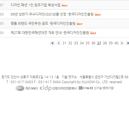
87
디자인 패션 1인 창조기업 육성사업
86
09년 상반기 우수디자인(GD)상품 선정 -한국디자인진흥원
85
명품 브랜드 국민추천 공모 -한국디자인진흥원
84
제27회 대한민국패션대전 개최 안내 -한국디자인진흥원
31
32
33
34
35
36
37
38
39
40
: 경기도 안산사 상록구 이호로3길 14-13 1층 기술 연구소 : 서울특별시 금천구 가산디지털2로 98 
T : 031-417-3403 F : 031-417-3404 Copyright by ALLHOW Co., LTD. reserved.