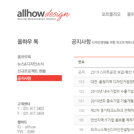
번호
공지
2019 스마트공장 보급/확산 
103
대전․충청지역 디자인거점센터
102
2010년 내수기업의 수출기
101
2010년도 중소기업 기술개발
100
제2차 경기테크노파크 전략마
99
안산지역 IT기업 홍보물 제작
98
비즈니스혁신디자인컨설팅사업