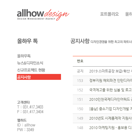
번호
공지
2019 스마트공장 보급/확산 
153
정부지원 해외파견 인턴디자이
152
국격제고를 위한 심볼 및 로
151
2010인천국제디자인어워드 
150
[충남] 중소기업 디자인개발
149
2010년도 시제품제작 지원
148
2010 마케팅지원 - 홍보용