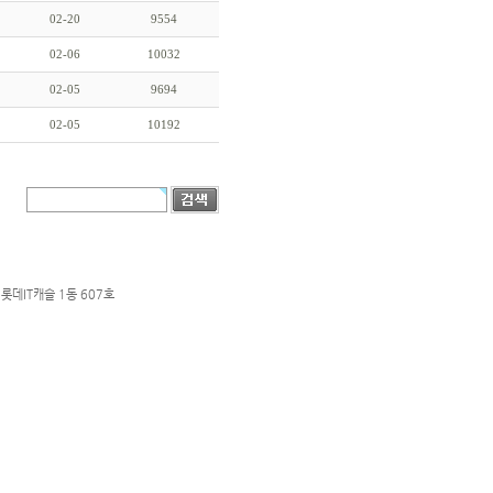
02-20
9554
02-06
10032
02-05
9694
02-05
10192
롯데IT캐슬 1동 607호