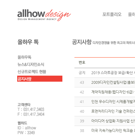
번호
공지
2019 스마트공장 보급/확산 
43
2009디자인컨설팅사업(홍보
42
계약직원채용(웹디자인-6급)
41
인천 우수디자인 시제품개발
40
표면처리디자인 기술 컨퍼런스
39
아이디어 상업화 지원사업 신
38
미국 지속가능디자인 워크숍 