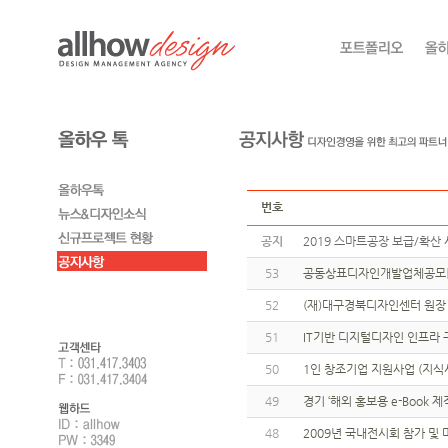
번호
공지
2019 스마트공장 보급/확산 
53
공동상표디자인개발업체공모[
52
(재)대구경북디자인센터 원장
51
IT기반 디지털디자인 인프라
50
1인 창조기업 지원사업 (지식
49
경기 ‘해외 홍보용 e-Book 
48
2009년 국내전시회 참가 및