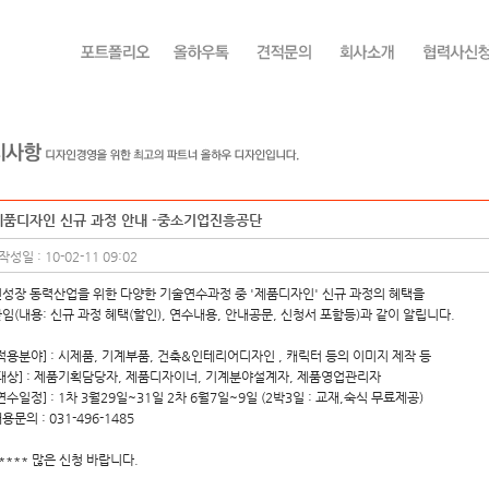
제품디자인 신규 과정 안내 -중소기업진흥공단
작성일 : 10-02-11 09:02
성장 동력산업을 위한 다양한 기술연수과정 중 '제품디자인' 신규 과정의 혜택을
임(내용: 신규 과정 혜택(할인), 연수내용, 안내공문, 신청서 포함등)과 같이 알립니다.
적용분야] : 시제품, 기계부품, 건축&인테리어디자인 , 캐릭터 등의 이미지 제작 등
대상] : 제품기획담당자, 제품디자이너, 기계분야설계자, 제품영업관리자
연수일정] : 1차 3월29일~31일 2차 6월7일~9일 (2박3일 : 교재,숙식 무료제공)
용문의 : 031-496-1485
**** 많은 신청 바랍니다.