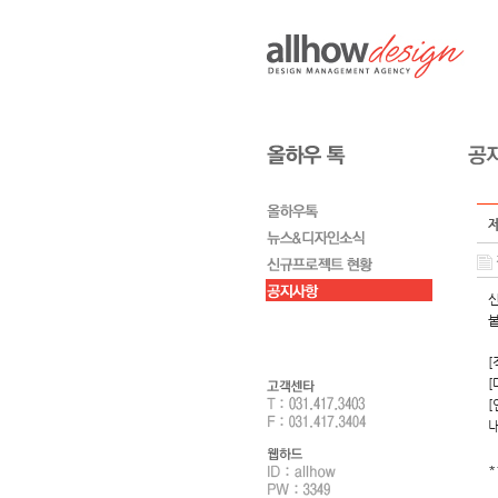
신
붙
[
[
[
내
*