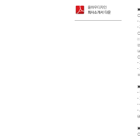
▣
-
-
①
②
③
○
-
-
※
▣
-
-
-
-
(
▣
○