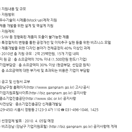
 지원내용 및 규모
○ 지원범위
 우수기술의 시제품(Mock-up)제작 지원
 제품 개발을 위한 설계 및 역설계 지원
○ 지원제외
 S/W 등 정형화된 제품의 도출이 불가능한 제품
 특정절차의 변형을 통한 공정개선 및 이익추구 실현 등을 위한 비즈니스 모델
 제품개발을 위한 디자인 분야가 전체공정의 40% 이상인 과제
 2010년 총 지원 규모 : 2억 25백만원, 15개 기업 내외
 지 원 금 : 총 소요금액의 70% 이내 (1,500만원 한도/1기업)
 기업부담금 : 총 소요금액의 30% 이상 (현금부담, 선입금 원칙)
 총 소요금액에 대한 부가세 및 초과되는 비용은 기업이 부담함
 공고 및 신청서 교부
 강남구청 홈페이지(http://www.gangnam.go.kr) 고시/공시
 기업지원포털사이트(http://biz.gangnam.go.kr) 공지사항
 중소기업진흥공단(http://www.sbc.or.kr) 공지사항
 사전상담 : 중소기업진흥공단 신제품개발실
429-450) 시흥시 정왕동 2123-3 4가 110 ☎ 031-496-1046, 1425
 선정업체 발표 : 2010. 4. 05일 예정
 비즈강남 (강남구 기업지원포털) (http://biz.gangnam.go.kr) 공지사항에 게재