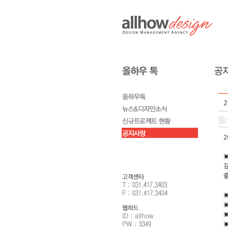
2
강
중
▣
▣
▣
▣