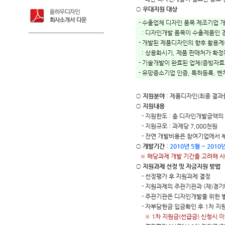
○
우대지원 대상
- 수출업체 디자인 품목 제조기업 
: 디자인개발 품목이 수출제품인 경
- 개발된 제품디자인의 향후 활용계
: 상용화시기, 제품 판매처가 확정
- 기술개발이 완료된 업체(증빙자료
- 유망중소기업 인증, 특허등록, 벤
○
지원분야
: 제품디자인(최종 결과
○
지원내용
- 지원한도 : 총 디자인개발금액의 
- 지원규모 : 과제당 7,000천원
- 잔연 개발비용은 참여기업에서 
○
개발기간
:
2010년 5월 ~ 2010
※ 해당과제 개발 기간을 고려해 
○
지원과제 선정 및 자금지원 방법
- 선정평가 후 지원과제 결정
- 지원과제의 주관기관과 (재)경
- 주관기관은 디자인개발을 위한 별
- 자부담현금 입금확인 후 1차 지원
※ 1차 지원금(선급금) 신청시 