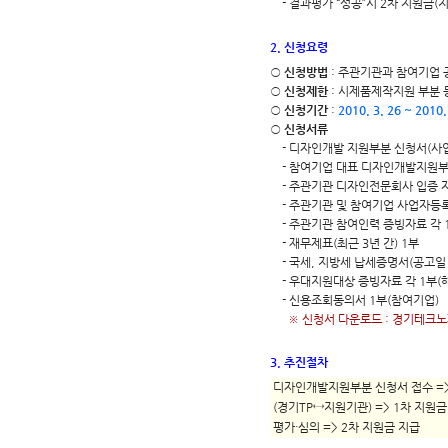
- 결과평가 “성공”시 2차 지원금(지
2. 신청요령
○
신청방법
: 주관기관과 참여기업
○
신청제한
: 시제품제작지원 부분 
○
신청기간
:
2010. 3. 26 ~ 2010.
○
신청서류
- 디자인개발 지원부분 신청서(사업계
- 참여기업 대표 디자인개발지원부
- 주관기관 디자인전문회사 입증 
- 주관기관 및 참여기업 사업자등록
- 주관기관 참여인력 증빙자료 각 
- 재무제표(최근 3년 간) 1부
- 국세, 지방세 납세증명서(공고일 
- 우대지원대상 증빙자료 각 1부(
- 신용조회동의서 1부(참여기업)
※ 신청서 다운로드 : 경기테크
3. 추진절차
디자인개발지원부분 신청서 접수 => 
(경기TP↔지원기관) => 1차 지원금
평가·심의 => 2차 지원금 지급