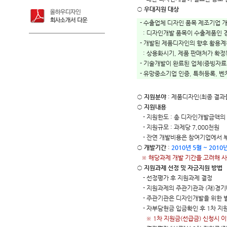
○
우대지원 대상
- 수출업체 디자인 품목 제조기업 
: 디자인개발 품목이 수출제품인 경
- 개발된 제품디자인의 향후 활용계
: 상용화시기, 제품 판매처가 확정
- 기술개발이 완료된 업체(증빙자료
- 유망중소기업 인증, 특허등록, 벤
○
지원분야
: 제품디자인(최종 결과
○
지원내용
- 지원한도 : 총 디자인개발금액의 
- 지원규모 : 과제당 7,000천원
- 잔연 개발비용은 참여기업에서 
○
개발기간
:
2010년 5월 ~ 2010
※ 해당과제 개발 기간을 고려해 
○
지원과제 선정 및 자금지원 방법
- 선정평가 후 지원과제 결정
- 지원과제의 주관기관과 (재)경
- 주관기관은 디자인개발을 위한 별
- 자부담현금 입금확인 후 1차 지원
※ 1차 지원금(선급금) 신청시 