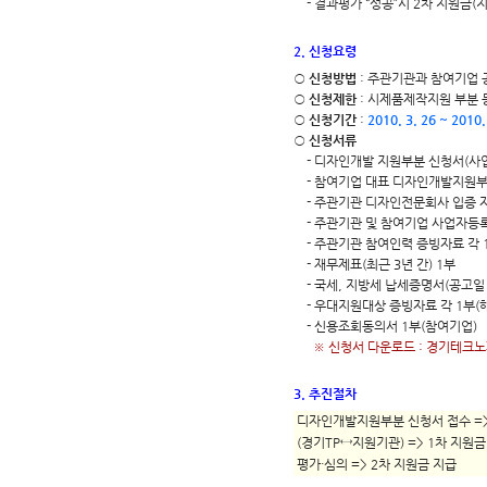
- 결과평가 “성공”시 2차 지원금(지
2. 신청요령
○
신청방법
: 주관기관과 참여기업
○
신청제한
: 시제품제작지원 부분 
○
신청기간
:
2010. 3. 26 ~ 2010.
○
신청서류
- 디자인개발 지원부분 신청서(사업계
- 참여기업 대표 디자인개발지원부
- 주관기관 디자인전문회사 입증 
- 주관기관 및 참여기업 사업자등록
- 주관기관 참여인력 증빙자료 각 
- 재무제표(최근 3년 간) 1부
- 국세, 지방세 납세증명서(공고일 
- 우대지원대상 증빙자료 각 1부(
- 신용조회동의서 1부(참여기업)
※ 신청서 다운로드 : 경기테크
3. 추진절차
디자인개발지원부분 신청서 접수 => 
(경기TP↔지원기관) => 1차 지원금
평가·심의 => 2차 지원금 지급