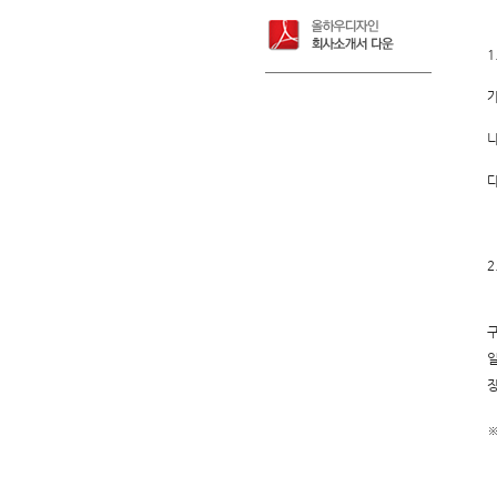
1
가
나
다
2
구
일
장
※