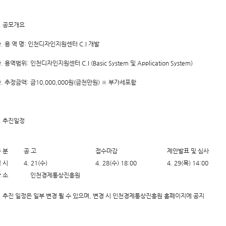
. 공모개요
. 용 역 명: 인천디자인지원센터 C.I 개발
. 용역범위: 인천디자인지원센터 C.I (Basic System 및 Application System)
. 추정금액: 금10,000,000원(금천만원) ※ 부가세포함
. 추진일정
 분
공 고
접수마감
제안발표 및 심사
 시
4. 21(수)
4. 28(수) 18:00
4. 29(목) 14:00
 소
인천경제통상진흥원
 추진 일정은 일부 변경 될 수 있으며, 변경 시 인천경제통상진흥원 홈페이지에 공지