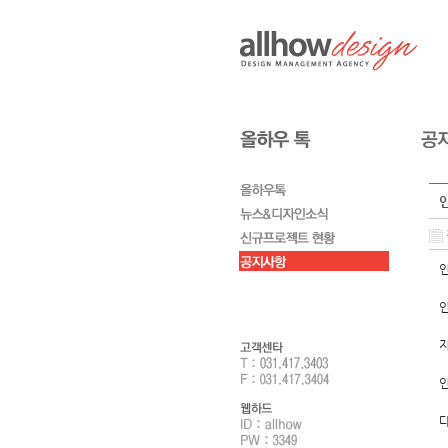
인
인
지
다