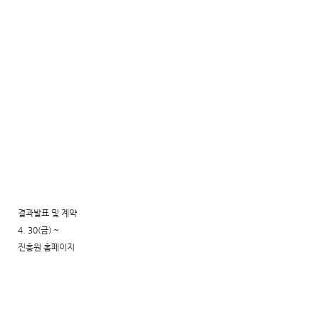
결과발표 및 계약
4. 30(금) ~
진흥원 홈페이지