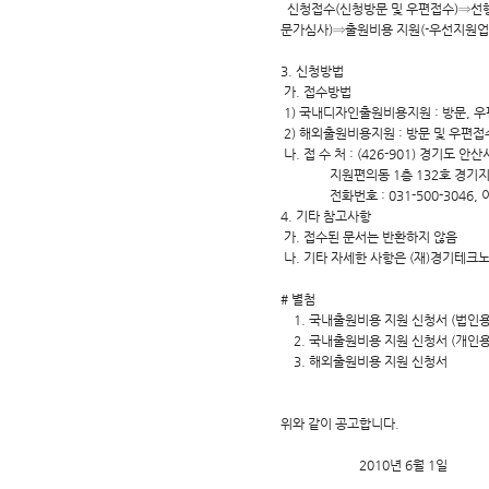
신청접수(신청방문 및 우편접수)⇒선
문가심사)⇒출원비용 지원(-우선지원업
3. 신청방법
가. 접수방법
1) 국내디자인출원비용지원 : 방문, 우
2) 해외출원비용지원 : 방문 및 우편접
나. 접 수 처 : (426-901) 경기도 
지원편의동 1층 132호 경기지식
전화번호 : 031-500-3046, 이메일 
4. 기타 참고사항
가. 접수된 문서는 반환하지 않음
나. 기타 자세한 사항은 (재)경기테크노
# 별첨
1. 국내출원비용 지원 신청서 (법인용
2. 국내출원비용 지원 신청서 (개인용
3. 해외출원비용 지원 신청서
위와 같이 공고합니다.
2010년 6월 1일