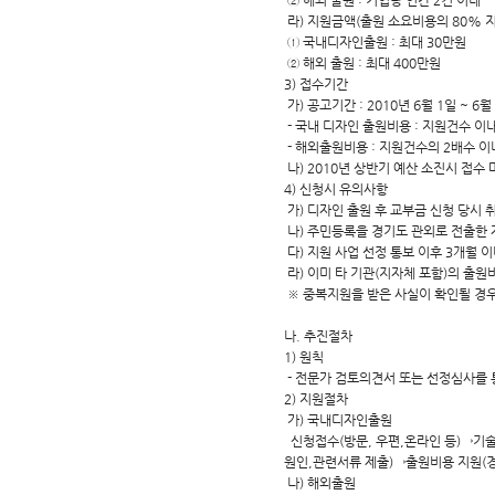
② 해외 출원 : 기업당 연간 2건 이내
라) 지원금액(출원 소요비용의 80% 
① 국내디자인출원 : 최대 30만원
② 해외 출원 : 최대 400만원
3) 접수기간
가) 공고기간 : 2010년 6월 1일 ~ 6월
- 국내 디자인 출원비용 : 지원건수 이
- 해외출원비용 : 지원건수의 2배수 
나) 2010년 상반기 예산 소진시 접수 
4) 신청시 유의사항
가) 디자인 출원 후 교부금 신청 당시 
나) 주민등록을 경기도 관외로 전출한
다) 지원 사업 선정 통보 이후 3개월 
라) 이미 타 기관(지자체 포함)의 출원
※ 중복지원을 받은 사실이 확인될 경
나. 추진절차
1) 원칙
- 전문가 검토의견서 또는 선정심사를 
2) 지원절차
가) 국내디자인출원
신청접수(방문, 우편,온라인 등)→기
원인,관련서류 제출)→출원비용 지원
나) 해외출원