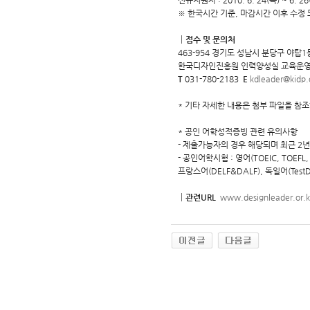
신규지원자 : 2010. 6. 24(목) ~ 6. 26
※ 한국시간 기준, 마감시간 이후 수정 
┃접수 및 문의처
463-954 경기도 성남시 분당구 야탑
한국디자인진흥원 인력양성실 교육운영
T
031-780-2183
E
kdleader@kidp.o
* 기타 자세한 내용은 첨부 파일을 참
* 공인 어학성적증빙 관련 유의사항
- 제출가능자의 경우 해당되며 최근 2년
- 공인어학시험 : 영어(TOEIC, TOEFL, 
프랑스어(DELF&DALF), 독일어(TestD
┃관련URL
www.designleader.or.k