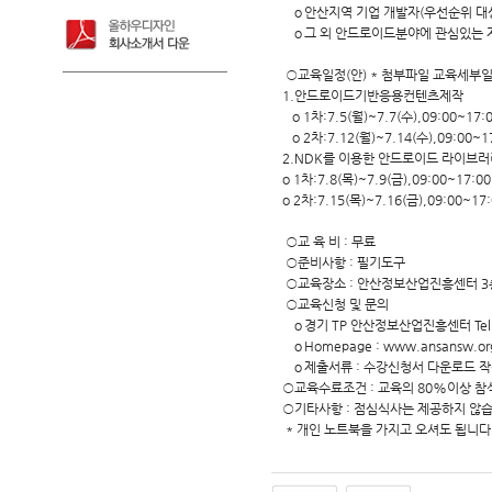
ｏ안산지역 기업 개발자(우선순위 대상
ｏ그 외 안드로이드분야에 관심있는 
○교육일정(안) * 첨부파일 교육세부
1.안드로이드기반응용컨텐츠제작
o 1차:7.5(월)~7.7(수),09:00~17
o 2차:7.12(월)~7.14(수),09:00~
2.NDK를 이용한 안드로이드 라이브러
o 1차:7.8(목)~7.9(금),09:00~17:
o 2차:7.15(목)~7.16(금),09:00~1
○교 육 비 : 무료
○준비사항 : 필기도구
○교육장소 : 안산정보산업진흥센터 3
○교육신청 및 문의
ｏ경기 TP 안산정보산업진흥센터 Tel : 031-
ｏHomepage : www.ansansw.o
ｏ제출서류 : 수강신청서 다운로드 작
○교육수료조건 : 교육의 80%이상 참
○기타사항 : 점심식사는 제공하지 않습
* 개인 노트북을 가지고 오셔도 됩니다