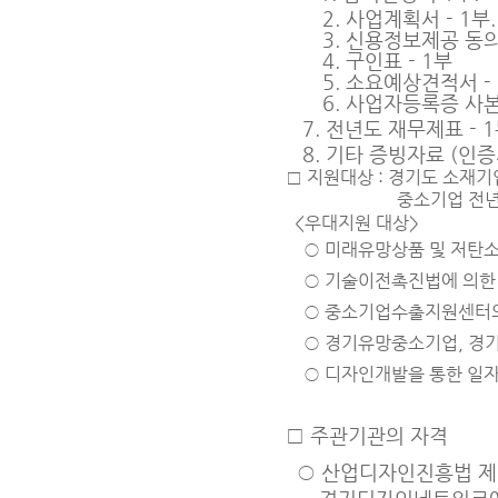
2. 사업계획서 - 1부.
3. 신용정보제공 동의서
4. 구인표 - 1부
5. 소요예상견적서 - 
6. 사업자등록증 사본 
7
. 전년도 재무제표 - 
8
. 기타 증빙자료 (인증
□ 지원대상 : 경기도
소재기
중소기업
전년
<우대지원 대상>
○
미래유망상품 및 저탄
○
기술이전촉진법에 의한 
○
중소기업수출지원센터
○
경기유망중소기업, 경
○
디자인개발을 통한 일자
□
주관기관의 자격
○
산업디자인진흥법 제