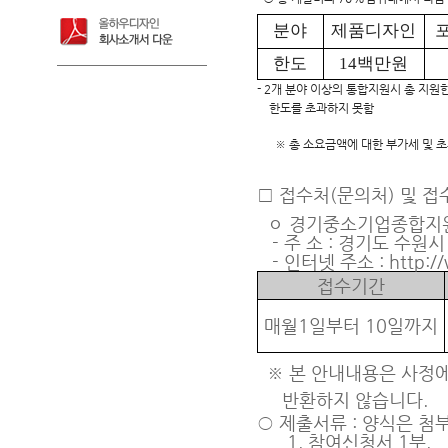
분야
제품디자인
한도
14백만원
- 2개 분야 이상의 통합지원시 총 지
한도를 초과하지 못함
※ 총 소요금액에 대한 부가세 및 
□
접수처(문의처) 및 접
ㅇ 경기중소기업종합지
- 주 소 : 경기도 수원시
- 인터넷 주소 : http://w
접수기간
매월1일부터 10일까지
※
본 안내내용은 사정에
반환하지 않습니다.
○ 제출서류 : 양식은 첨
1. 참여신청서 1부.