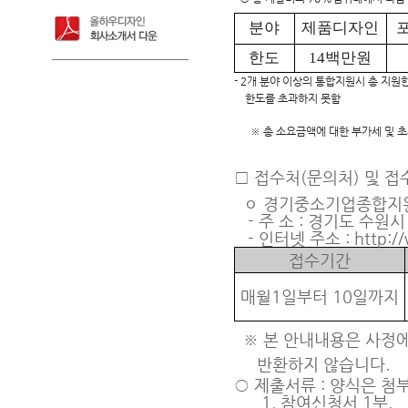
분야
제품디자인
한도
14백만원
- 2개 분야 이상의 통합지원시 총 지
한도를 초과하지 못함
※ 총 소요금액에 대한 부가세 및 
□
접수처(문의처) 및 접
ㅇ 경기중소기업종합지
- 주 소 : 경기도 수원시
- 인터넷 주소 : http://w
접수기간
매월1일부터 10일까지
※
본 안내내용은 사정에
반환하지 않습니다.
○ 제출서류 : 양식은 첨
1. 참여신청서 1부.