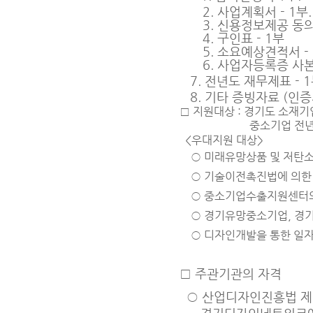
2. 사업계획서 - 1부.
3. 신용정보제공 동의서
4. 구인표 - 1부
5. 소요예상견적서 - 
6. 사업자등록증 사본 
7
. 전년도 재무제표 - 
8
. 기타 증빙자료 (인증
□ 지원대상 : 경기도
소재기
중소기업
전년
<우대지원 대상>
○
미래유망상품 및 저탄
○
기술이전촉진법에 의한 
○
중소기업수출지원센터
○
경기유망중소기업, 경
○
디자인개발을 통한 일자
□
주관기관의 자격
○
산업디자인진흥법 제