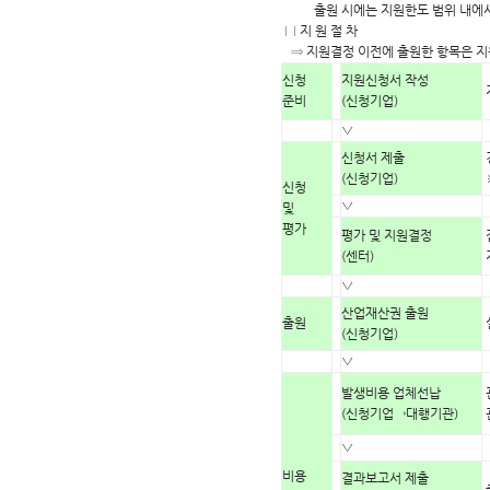
출원 시에는 지원한도 범위 내에서
□ 지 원 절 차
⇒ 지원결정 이전에 출원한 항목은 지
신청
지원신청서 작성
준비
(신청기업)
▽
신청서 제출
(신청기업)
신청
▽
및
평가
평가 및 지원결정
(센터)
▽
산업재산권 출원
출원
(신청기업)
▽
발생비용 업체선납
(신청기업→대행기관)
▽
비용
결과보고서 제출