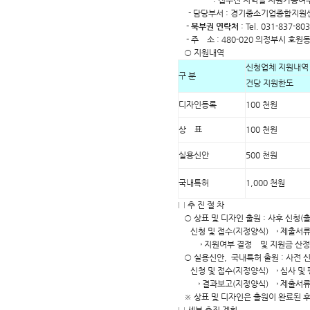
: 접수전 지역별 지원가능여부 
- 담당부서 : 경기중소기업종합지원
-
북부권 연락처
: Tel. 031-837-80
- 주 소 : 480-020 의정부시 호원동
○ 지원내역
신청업체 지원내역
구 분
건당 지원한도
디자인등록
100 천원
상 표
100 천원
실용신안
500 천원
국내특허
1,000 천원
□ 추 진 절 차
○ 상표 및 디자인 출원 : 사후 신청(
신청 및 접수(지정양식) → 제출서류
→ 지원여부 결정 및 지원금 산정 
○ 실용신안, 국내특허 출원 : 사전 
신청 및 접수(지정양식) → 심사 및 
→ 결과보고(지정양식) → 제출서류 
※ 상표 및 디자인은 출원이 완료된 후