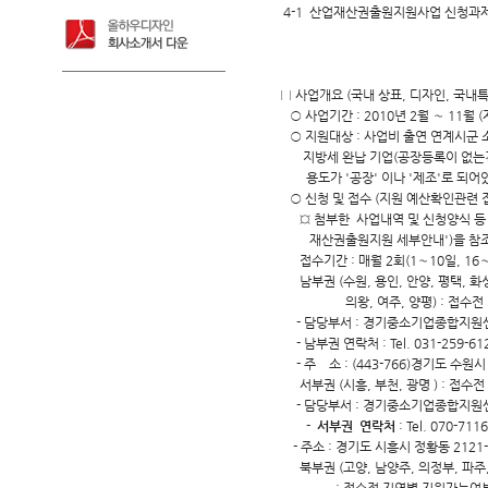
4-1 산업재산권출원지원사업 신청과제
□ 사업개요 (국내 상표, 디자인, 국내
○ 사업기간 : 2010년 2월 ～ 11월 
○ 지원대상 : 사업비 출연 연계시군
지방세 완납 기업(공장등록이 없는경
용도가 '공장' 이나 '제조'로 되어
○ 신청 및 접수 (지원 예산확인관련 
¤ 첨부한 사업내역 및 신청양식 등 사
재산권출원지원 세부안내')을 참조하
접수기간 : 매월 2회(1～10일, 16
남부권 (수원, 용인, 안양, 평택, 화성,
의왕, 여주, 양평) : 접수전 
- 담당부서 : 경기중소기업종합지원
- 남부권 연락처 : Tel. 031-259-612
- 주 소 : (443-766)경기도 수원시
서부권 (시흥, 부천, 광명 ) : 접수
- 담당부서 : 경기중소기업종합지원
-
서부권 연락처
: Tel. 070-711
- 주소 : 경기도 시흥시 정황동 21
북부권 (고양, 남양주, 의정부, 파주, 