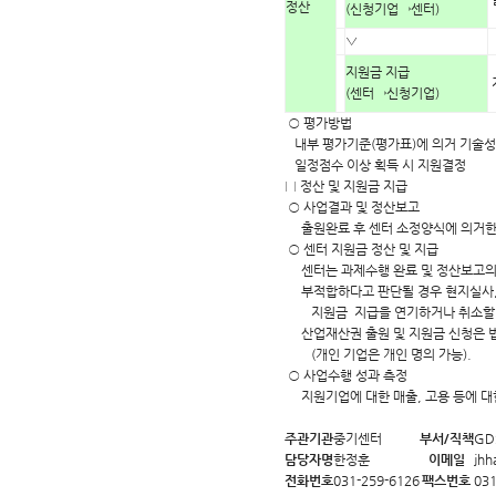
정산
(신청기업→센터)
▽
지원금 지급
(센터→신청기업)
○ 평가방법
내부 평가기준(평가표)에 의거 기술성,
일정점수 이상 획득 시 지원결정
□ 정산 및 지원금 지급
○ 사업결과 및 정산보고
출원완료 후 센터 소정양식에 의거한
○ 센터 지원금 정산 및 지급
센터는 과제수행 완료 및 정산보고의 
부적합하다고 판단될 경우 현지실사, 
지원금 지급을 연기하거나 취소할 
산업재산권 출원 및 지원금 신청은 법
(개인 기업은 개인 명의 가능).
○ 사업수행 성과 측정
지원기업에 대한 매출, 고용 등에 대
주관기관
중기센터
부서/직책
GD
담당자명
한정훈
이메일
jhh
전화번호
031-259-6126
팩스번호
031